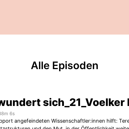
Alle Episoden
wundert sich_21_Voelker 
8m 6s
ort angefeindeten Wissenschaftler:innen hilft: Tere
zstrukturen und den Mut, in der Öffentlichkeit weite