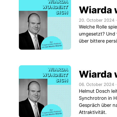
Wiarda 
20. October 2024
‧
Welche Rolle spi
umgesetzt? Und w
über bittere pers
Wiarda 
06. October 2024
‧
Helmut Dosch lei
Synchrotron in H
Gespräch über na
Attraktivität.