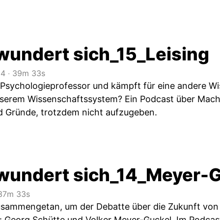
wundert sich_15_Leising
24
‧
39m 33s
st Psychologieprofessor und kämpft für eine andere W
nserem Wissenschaftssystem? Ein Podcast über Mach
d Gründe, trotzdem nicht aufzugeben.
wundert sich_14_Meyer-
37m 33s
zusammengetan, um der Debatte über die Zukunft von
 Georg Schütte und Volker Meyer-Guckel. Im Podcast 