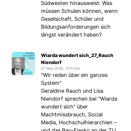
Südwesten hinausweist: Was
müssen Schulen können, wenn
Gesellschaft, Schüler und
Bildungsanforderungen sich
längst verändert haben?
Wiarda wundert sich_27_Rauch
Niendorf
27. May 2026
‧
47m 36s
"Wir reden über ein ganzes
System"
Geraldine Rauch und Lisa
Niendorf sprechen bei "Wiarda
wundert sich" über
Machtmissbrauch, Social
Media, Hochschulhierarchien –
und das Bau-Fiasko an der TU