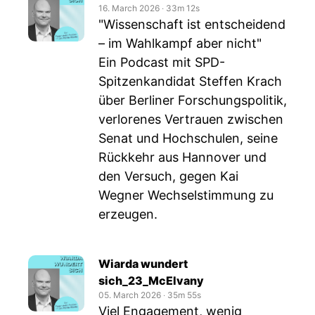
16. March 2026
‧
33m 12s
"Wissenschaft ist entscheidend
– im Wahlkampf aber nicht"
Ein Podcast mit SPD-
Spitzenkandidat Steffen Krach
über Berliner Forschungspolitik,
verlorenes Vertrauen zwischen
Senat und Hochschulen, seine
Rückkehr aus Hannover und
den Versuch, gegen Kai
Wegner Wechselstimmung zu
erzeugen.
Wiarda wundert
sich_23_McElvany
05. March 2026
‧
35m 55s
Viel Engagement, wenig